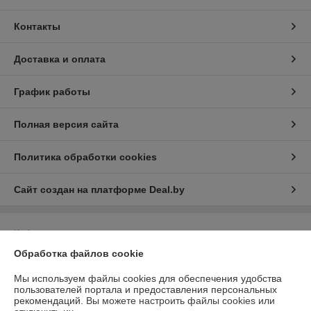
Контакты
Доставка и оплата
График работы
Полная версия сайта
Политика обработки cookies
Сайт создан на платформе Deal.by
Информация для покупателя
Обработка файлов cookie
Индивидуальный предприниматель:
ИП Скалабан Владислав
Владимирович
Республика Беларусь, Минская обл., г. Солигорск ул. Железнодорожная
Мы используем файлы cookies для обеспечения удобства
36/12
пользователей портала и предоставления персональных
рекомендаций.
Вы можете настроить файлы cookies или
Регистрационный номер ЕГР: 691559263