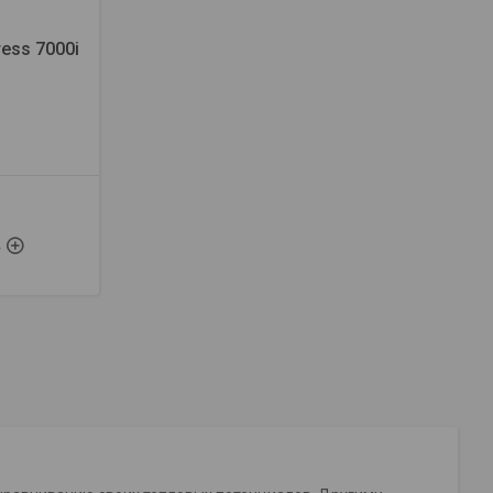
ess 7000i
4