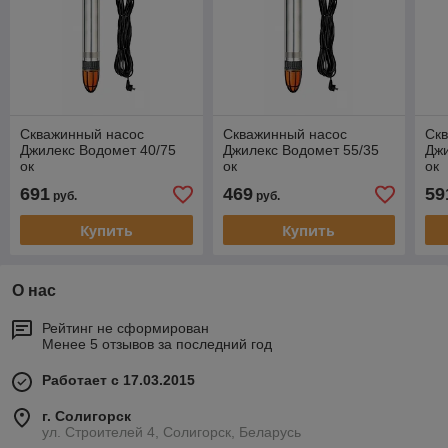
Скважинный насос
Скважинный насос
Ск
Джилекс Водомет 40/75
Джилекс Водомет 55/35
Джи
ок
ок
ок
691
469
59
руб.
руб.
Купить
Купить
О нас
Рейтинг не сформирован
Менее 5 отзывов за последний год
Работает с 17.03.2015
г. Солигорск
ул. Строителей 4, Солигорск, Беларусь