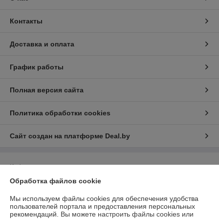
Контакты
Доставка и оплата
График работы
Полная версия сайта
Политика обработки cookies
Сайт создан на платформе Deal.by
Информация для покупателя
Обработка файлов cookie
Индивидуальный предприниматель:
ИП Скалабан Владислав
Владимирович
Республика Беларусь, Минская обл., г. Солигорск ул. Железнодорожная
Мы используем файлы cookies для обеспечения удобства
36/12
пользователей портала и предоставления персональных
рекомендаций.
Вы можете настроить файлы cookies или
Регистрационный номер ЕГР: 691559263