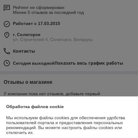
Рейтинг не сформирован
Менее 5 отзывов за последний год
Работает с 17.03.2015
г. Солигорск
ул. Строителей 4, Солигорск, Беларусь
Контакты
Показать весь график работы
Сегодня выходной
Отзывы о магазине
У компании пока нет отзывов, добавьте первый
Обработка файлов cookie
О нас
Мы используем файлы cookies для обеспечения удобства
пользователей портала и предоставления персональных
Контакты
рекомендаций.
Вы можете настроить файлы cookies или
отключить их.