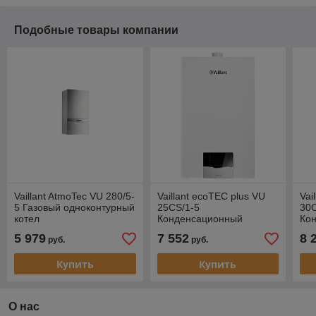
Подобные товары компании
Vaillant AtmoTec VU 280/5-
Vaillant ecoTEC plus VU
Vai
5 Газовый одноконтурный
25CS/1-5
30C
котел
Конденсационный
Ко
одноконтурный котел
одн
5 979
7 552
8 
руб.
руб.
Купить
Купить
О нас