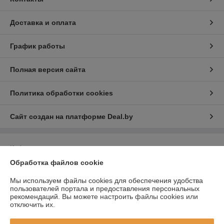
Доставка и оплата
График работы
Полная версия сайта
Политика обработки cookies
Сайт создан на платформе Deal.by
Информация для покупателя
Обработка файлов cookie
Индивидуальный предприниматель:
ИП Скалабан Владислав
Владимирович
Республика Беларусь, Минская обл., г. Солигорск ул. Железнодорожная
Мы используем файлы cookies для обеспечения удобства
36/12
пользователей портала и предоставления персональных
рекомендаций.
Вы можете настроить файлы cookies или
Регистрационный номер ЕГР: 691559263
отключить их.
УНП: 691559263