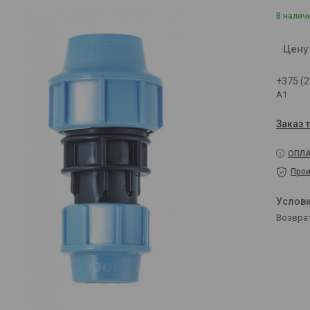
В налич
Цену
+375 (2
A1
Заказ 
ОПЛА
Прои
возвра