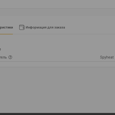
ристики
Информация для заказа
е
тель
Spyheat