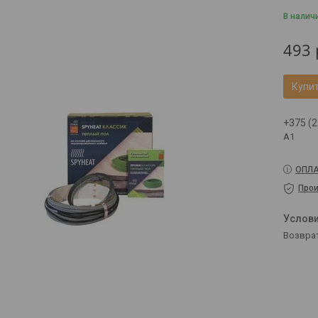
В налич
493
Купи
+375 (2
A1
ОПЛА
Прои
возвра