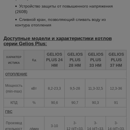
Устройство защиты от повышенного напряжения
(260В)
Сливной кран, позволяющий сливать воду из
контура отопления
Доступные модели и характеристики котлов
серии Gelios Plus:
GELIOS
GELIOS
GELIOS
GELIOS
ХАРАКТЕР
PLUS 24
PLUS
PLUS
PLUS
Ед
ИСТИКА
HM
28 HM
33 HM
37 HM
ОТОПЛЕНИЕ
Мощность
кВт
8,2-23,3
9,5-28
11,3-32,5
12,3-36
(min-max)
КПД
%
90,6
90,7
90,3
91
ГВС
Производ
3-
3-
3-
3-10
ительност
л/мин
12 (dT=33,
14 (dT=33,
14 (dT=33,