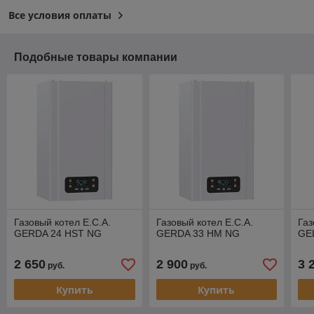
Все условия оплаты
Подобные товары компании
Газовый котел E.C.A.
Газовый котел E.C.A.
Газ
GERDA 24 HST NG
GERDA 33 HM NG
GE
2 650
2 900
3 
руб.
руб.
Купить
Купить