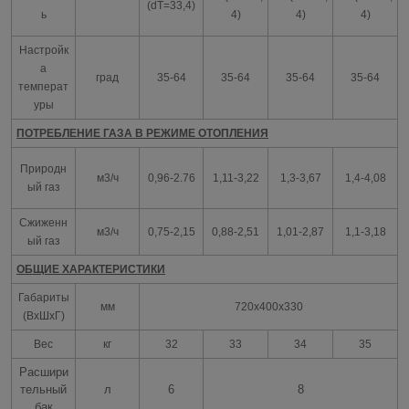
(dT=33,4)
ь
4)
4)
4)
Настройк
а
град
35-64
35-64
35-64
35-64
температ
уры
ПОТРЕБЛЕНИЕ ГАЗА В РЕЖИМЕ ОТОПЛЕНИЯ
Природн
м3/ч
0,96-2.76
1,11-3,22
1,3-3,67
1,4-4,08
ый газ
Сжиженн
м3/ч
0,75-2,15
0,88-2,51
1,01-2,87
1,1-3,18
ый газ
ОБЩИЕ ХАРАКТЕРИСТИКИ
Габариты
мм
720x400x330
(ВxШxГ)
Вес
кг
32
33
34
35
Расшири
тельный
л
6
8
бак