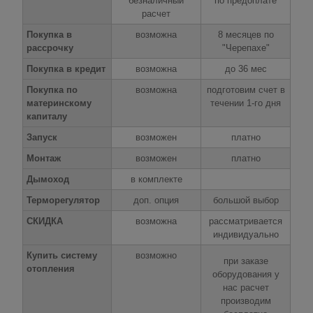
безналичный
по предоплате
расчет
Покупка в
возможна
8 месяцев по
рассрочку
"Черепахе"
Покупка в кредит
возможна
до 36 мес
Покупка по
возможна
подготовим счет в
материнскому
течении 1-го дня
капиталу
Запуск
возможен
платно
Монтаж
возможен
платно
Дымоход
в комплекте
Терморегулятор
доп. опция
большой выбор
СКИДКА
возможна
рассматривается
индивидуально
Купить систему
возможно
при заказе
отопления
оборудования у
нас расчет
производим