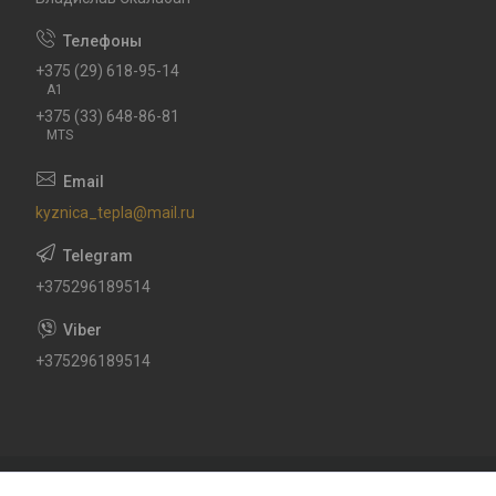
+375 (29) 618-95-14
A1
+375 (33) 648-86-81
MTS
kyznica_tepla@mail.ru
+375296189514
+375296189514