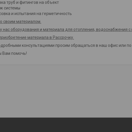
вка труб и фитингов на объект
ж системы
совка и испытания на герметичность
о своим материалом.
 у нас оборудования и материала для отопления, водоснабжения 
риобретение материала в Рассрочку.
одробными консультациями просим обращаться в наш офис или по
 Вам помочь!