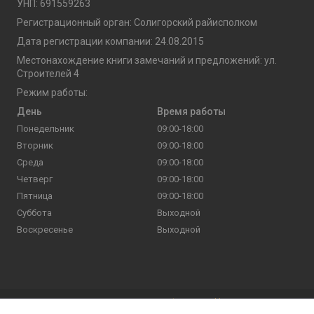
УНП: 691559263
Регистрационный орган: Солигорский райисполком
Дата регистрации компании: 24.08.2015
Местонахождение книги замечаний и предложений: ул.
Строителей 4
Режим работы:
День
Время работы
Понедельник
09:00-18:00
Вторник
09:00-18:00
Среда
09:00-18:00
Четверг
09:00-18:00
Пятница
09:00-18:00
Суббота
Выходной
Воскресенье
Выходной
Сайт создан на платформе Deal.by