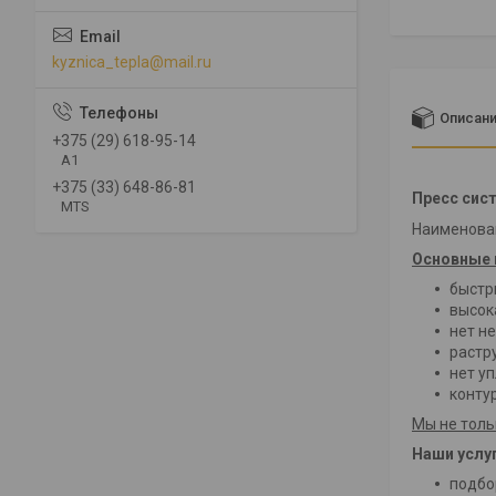
kyznica_tepla@mail.ru
Описан
+375 (29) 618-95-14
A1
+375 (33) 648-86-81
Пресс сист
MTS
Наименован
Основные 
быстр
высок
нет н
растр
нет у
конту
Мы не толь
Наши услуг
подбо