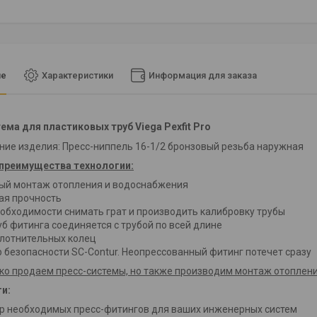
ие
Характеристики
Информация для заказа
ема для пластиковых труб Viega Pexfit Pro
ие изделия: Пресс-ниппель 16-1/2 бронзовый резьба наружная
преимущества технологии:
ый монтаж отопления и водоснабжения
ая прочность
еобходимости снимать грат и производить калибровку трубы
уб фитинга соединяется с трубой по всей длине
плотнительных колец
р безопасности SC-Contur. Неопрессованный фитинг потечет сразу
ко продаем пресс-системы, но также производим монтаж отоплен
и:
р необходимых пресс-фитингов для ваших инженерных систем