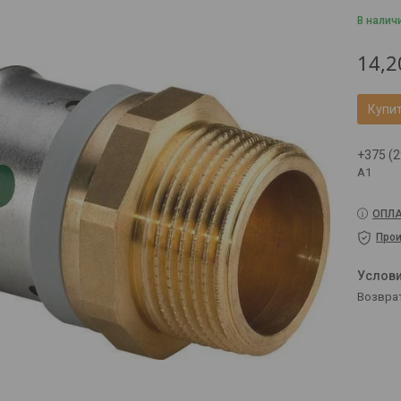
В налич
14,2
Купи
+375 (2
A1
ОПЛА
Прои
возвра