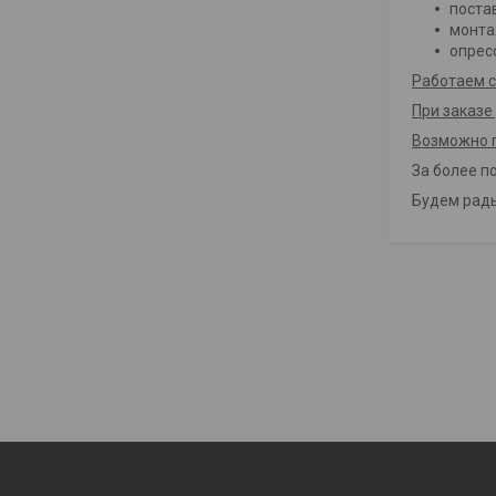
поста
монта
опрес
Работаем с
При заказе
Возможно п
За более п
Будем рады