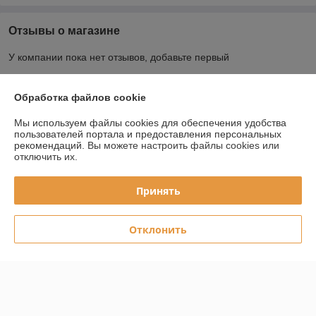
Отзывы о магазине
У компании пока нет отзывов, добавьте первый
Обработка файлов cookie
О нас
Мы используем файлы cookies для обеспечения удобства
Контакты
пользователей портала и предоставления персональных
рекомендаций.
Вы можете настроить файлы cookies или
отключить их.
Доставка и оплата
Принять
График работы
Отклонить
Полная версия сайта
Политика обработки cookies
Сайт создан на платформе Deal.by