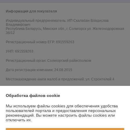
Информация для покупателя
Индивидуальный предприниматель:
ИП Скалабан Владислав
Владимирович
Республика Беларусь, Минская обл., г. Солигорск ул. Железнодорожная
36/12
Регистрационный номер ЕГР: 691559263
УНП: 691559263
Регистрационный орган: Солигорский райисполком
Дата регистрации компании: 24.08.2015
Местонахождение книги жалоб и предложений: ул. Строителей 4
Обработка файлов cookie
Мы используем файлы cookies для обеспечения удобства
пользователей портала и предоставления персональных
рекомендаций.
Вы можете настроить файлы cookies или
отключить их.