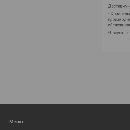
Доставим к
*
Клиентам 
производим
обслужива
*
Покупка к
Меню