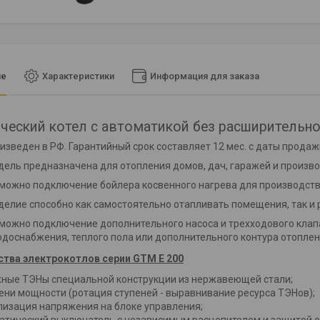
ие
Характеристики
Информация для заказа
ческий котел с автоматикой без расширительног
изведен в РФ. Гарантийный срок составляет 12 мес. с даты продаж
ель предназначена для отопления домов, дач, гаражей и произв
зможно подключение бойлера косвенного нагрева для производств
елие способно как самостоятельно отапливать помещения, так и 
зможно подключение дополнительного насоса и трехходового клапа
одоснабжения, теплого пола или дополнительного контура отоплен
тва электрокотлов серии GTM E 200
ные ТЭНы специальной конструкции из нержавеющей стали;
пени мощности (ротация ступеней - выравнивание ресурса ТЭНов);
лизация напряжения на блоке управления;
атический выключатель с независимым расцепителем и защ