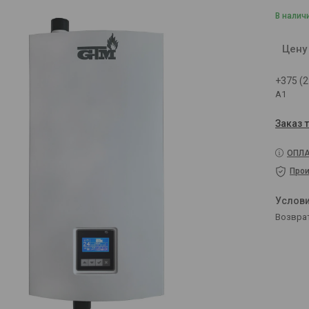
В налич
Цену
+375 (2
A1
Заказ 
ОПЛА
Прои
возвра