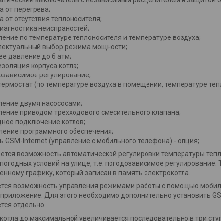
а от перегрева;
а от отсутствия теплоносителя;
иагностика неиспраностей;
ление по температуре теплоносителя и температуре воздуха;
лектуальный выбор режима мощности;
бочее давление до 6 атм;
плоизоляция корпуса котла;
годозависимое регулирование;
отермостат (по температуре воздуха в помещении
равление двумя насососами;
вление приводом трехходового смесительного клапа
скадное подключение котлов;
овление программного обеспечения;
ь GSM-Internet (управление с мобильного телефона) - опция;
еется возможность автоматической регулировки температуры тепл
погодных условий на улице, т.е. погодозависимое регулирование.
енному графику, который записан в память электрокотла.
тся возможность управления режимами работы с помощью мобиль
 приложение. Для этого необходимо дополнительно установить GS
тся отдельно.
отла до максимальной увеличивается последовательно в три сту