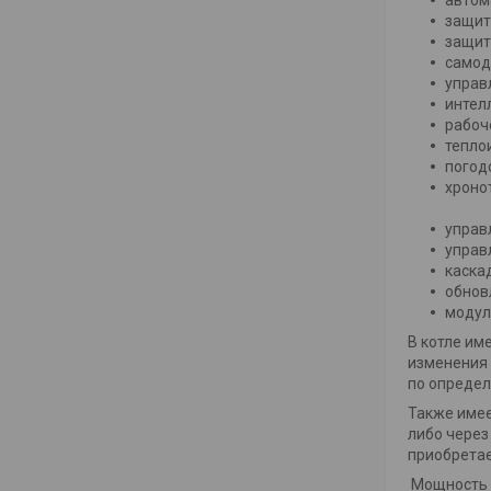
защит
защит
самод
управ
интел
ра
те
по
хрон
уп
упра
ка
обн
модул
В котле им
изменения 
по определ
Также имее
либо через
приобретае
Мощность к