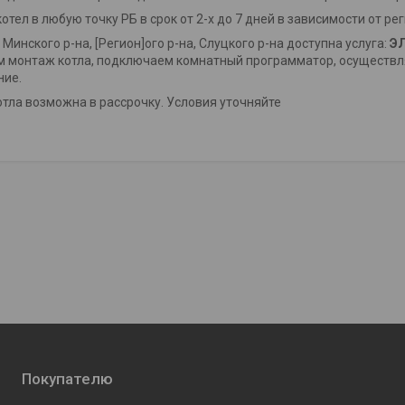
отел в любую точку РБ в срок от 2-х до 7 дней в зависимости от ре
Минского р-на, [Регион]ого р-на, Слуцкого р-на доступна услуга:
Э
 монтаж котла, подключаем комнатный программатор, осуществляе
ние.
отла возможна в рассрочку. Условия уточняйте
Покупателю