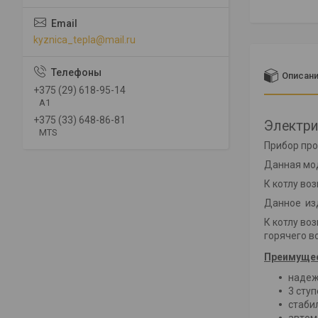
kyznica_tepla@mail.ru
Описан
+375 (29) 618-95-14
A1
+375 (33) 648-86-81
Электри
MTS
Прибор про
Данная мод
К котлу во
Данное изд
К котлу во
горячего в
Преимущес
надеж
3 сту
стаби
автом