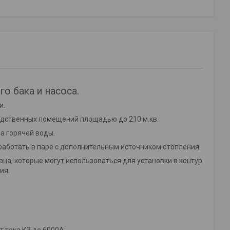
о бака и насоса.
и.
одственных помещений площадью до 210 м.кв.
а горячей воды.
работать в паре с дополнительным источником отопления.
на, которые могут использоваться для установки в контур
ия.
итой от тока КЗ до 6000А;