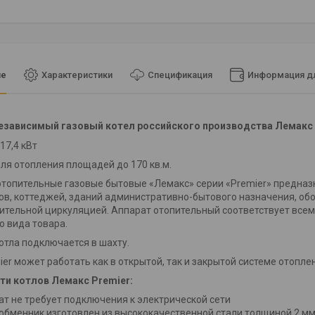
ие
Характеристики
Спецификация
Информация дл
езависимый газовый котел российского производства Лемакс 
17,4 кВт
ля отопления площадей до 170 кв.м.
топительные газовые бытовые «Лемакс» серии «Premier» предназ
в, коттеджей, зданий административно-бытового назначения, обо
ительной циркуляцией. Аппарат отопительный соответствует всем
о вида товара.
тла подключается в шахту.
ier может работать как в открытой, так и закрытой системе отопле
ти котлов Лемакс Premier:
ат не требует подключения к электрической сети
обменник изготовлен из высококачественной стали толщиной 2 мм