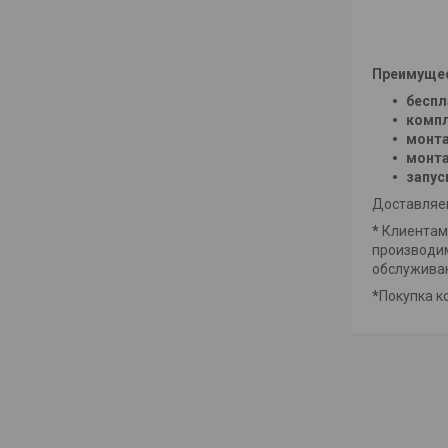
Преимущест
беспл
компл
монта
монта
запус
Доставляем
*
Клиентам 
производим
обслужива
*
Покупка к