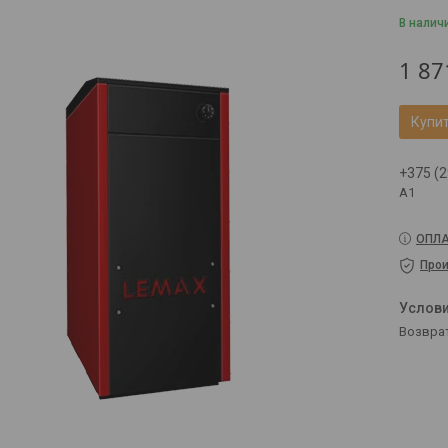
В налич
1 87
Купи
+375 (2
A1
ОПЛА
Прои
возвра