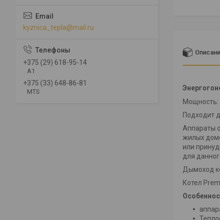
kyznica_tepla@mail.ru
Описан
+375 (29) 618-95-14
A1
+375 (33) 648-86-81
Энергогон
MTS
Мощность: 
Подходит д
Аппараты о
жилых домо
или принуд
для данног
Дымоход ко
Котел Prem
Особеннос
аппар
Тепло