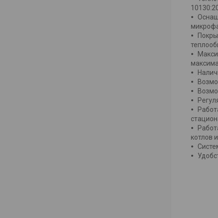
10130:2
Оснащ
микрофа
Покры
теплооб
Макси
максима
Налич
Возмо
Возмо
Регул
Работ
стацион
Работ
котлов 
Систе
Удобс