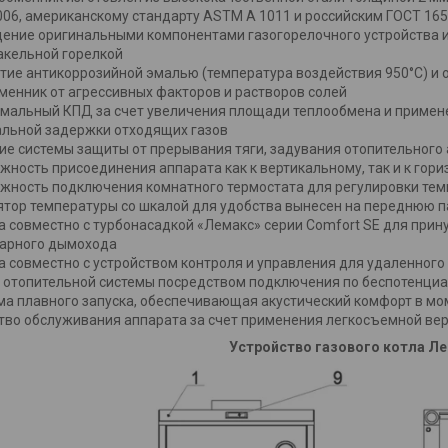
006, американскому стандарту ASTM A 1011 и российским ГОСТ 165
ение оригинальными компонентами газогорелочного устройства и
кельной горелкой
тие антикоррозийной эмалью (температура воздействия 950°С) 
менник от агрессивных факторов и растворов солей
мальный КПД за счет увеличения площади теплообмена и примен
льной задержки отходящих газов
ие системы защиты от прерывания тяги, задувания отопительного
жность присоединения аппарата как к вертикальному, так и к го
жность подключения комнатного термостата для регулировки тем
ятор температуры со шкалой для удобства вынесен на переднюю 
а совместно с турбонасадкой «Лемакс» серии Comfort SE для прин
арного дымохода
а совместно с устройством контроля и управления для удаленного
и отопительной системы посредством подключения по беспотенциа
ма плавного запуска, обеспечивающая акустический комфорт в мо
тво обслуживания аппарата за счет применения легкосъемной ве
Устройство газового котла Ле