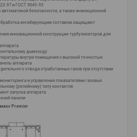
23-97 и ГОСТ 9045-93
 автоматикой безопасности, а также инжекционной
и обработка ингибирующим составом защищают
ения инновационной конструкции турбулизаторов для
 аппарата
ризонтальному дымоходу
пературы внутри помещения с высокой точностью
панель аппарата
удительного отвода отработанных газов при отсутствии
 мониторинга и управления показателями газовых
льному (релейному) типу контактов
мент запуска аппарата
рхней панели
макс Premier