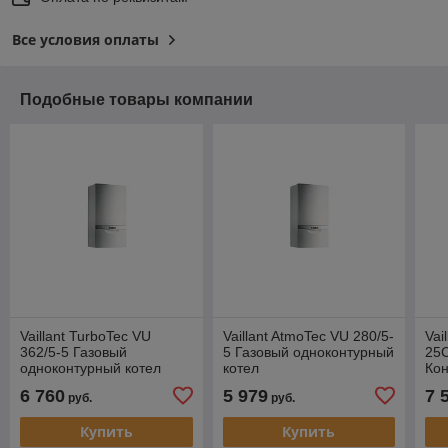
Все условия оплаты
Подобные товары компании
Vaillant TurboTec VU
Vaillant AtmoTec VU 280/5-
Vai
362/5-5 Газовый
5 Газовый одноконтурный
25C
одноконтурный котел
котел
Ко
одн
6 760
5 979
7 
руб.
руб.
Купить
Купить