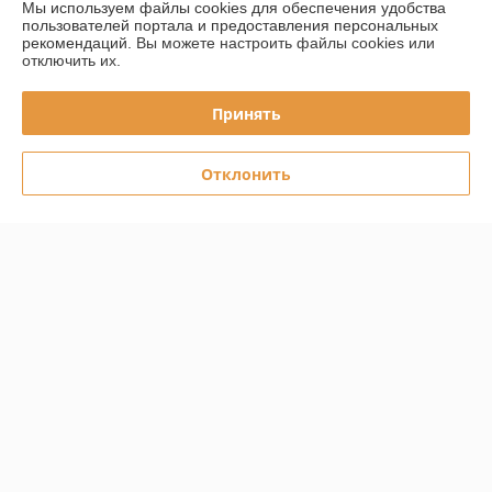
Мы используем файлы cookies для обеспечения удобства
пользователей портала и предоставления персональных
Контакты
рекомендаций.
Вы можете настроить файлы cookies или
отключить их.
Доставка и оплата
Принять
График работы
Отклонить
Полная версия сайта
Политика обработки cookies
Сайт создан на платформе Deal.by
Информация для покупателя
Индивидуальный предприниматель:
ИП Скалабан Владислав
Владимирович
Республика Беларусь, Минская обл., г. Солигорск ул. Железнодорожная
36/12
Регистрационный номер ЕГР: 691559263