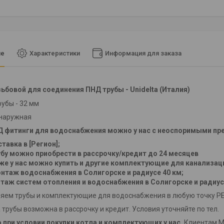
ие
Характеристики
Информация для заказа
ьбовой для соединения ПНД трубы - Unidelta (Италия)
убы - 32 мм
' наружная
Д фитинги для водоснабжения
можно у нас с неоспоримыми пр
тавка в [Регион];
убу можно приобрести в рассрочку/кредит до 24 месяцев
 у нас можно купить и другие комплектующие для канализац
онтаж водоснабжения в Солигорске и радиусе 40 км;
ж систем отопления и водоснабжения в Солигорске и радиус
ем трубы и комплектующие для водоснабжения в любую точку РБ в 
 трубы возможна в рассрочку и кредит. Условия уточняйте по тел.
 при условии покупки котла и комплектующих у нас.
Клиентам Ми