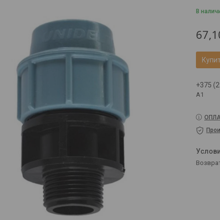
В налич
67,1
Купи
+375 (2
A1
ОПЛА
Прои
возвра