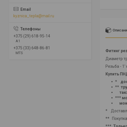
kyznica_tepla@mail.ru
Описан
+375 (29) 618-95-14
A1
+375 (33) 648-86-81
Фитинг рез
MTS
Диаметр тр
Резьба - 1
Купить ПН
* дос
** тр
также
*** м
монта
* Доставля
**
Покупка
***
Только