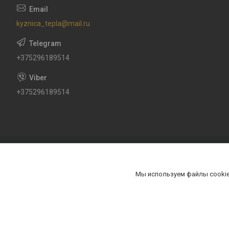
kyznica_tepla@mail.ru
+375296189514
+375296189514
Мы используем файлы cookie