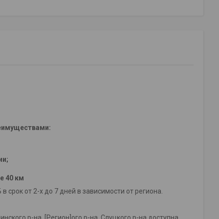
еимуществами:
ии;
е 40 км
срок от 2-х до 7 дней в зависимости от региона.
нского р-на, [Регион]ого р-на, Слуцкого р-на доступна