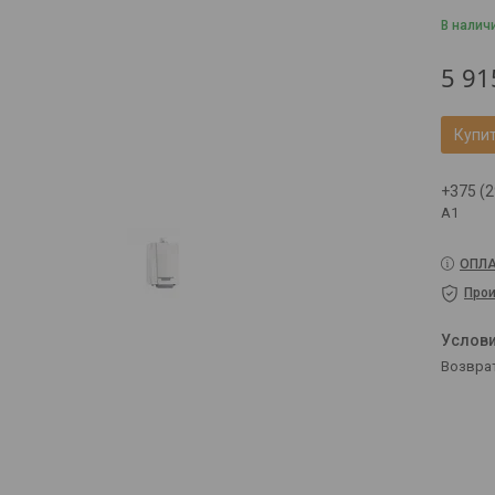
В налич
5 91
Купи
+375 (2
A1
ОПЛА
Прои
возвра