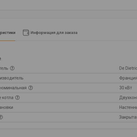
ристики
Информация для заказа
е
тель
De Dietri
оизводитель
Франци
номинальная
30 кВт
е котла
Двухкон
ановки
Настенн
Закрыта