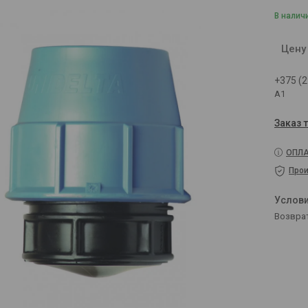
В налич
Цену
+375 (2
A1
Заказ 
ОПЛА
Прои
возвра