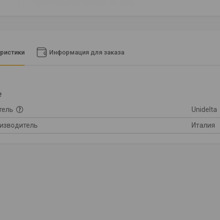
ристики
Информация для заказа
е
тель
Unidelta
оизводитель
Италия