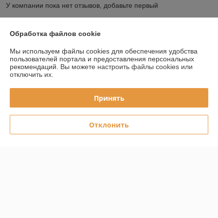
У компании пока нет отзывов, добавьте первый
Обработка файлов cookie
О нас
Мы используем файлы cookies для обеспечения удобства
Контакты
пользователей портала и предоставления персональных
рекомендаций.
Вы можете настроить файлы cookies или
отключить их.
Доставка и оплата
Принять
График работы
Отклонить
Полная версия сайта
Политика обработки cookies
Сайт создан на платформе Deal.by
Информация для покупателя
Индивидуальный предприниматель:
ИП Скалабан Владислав