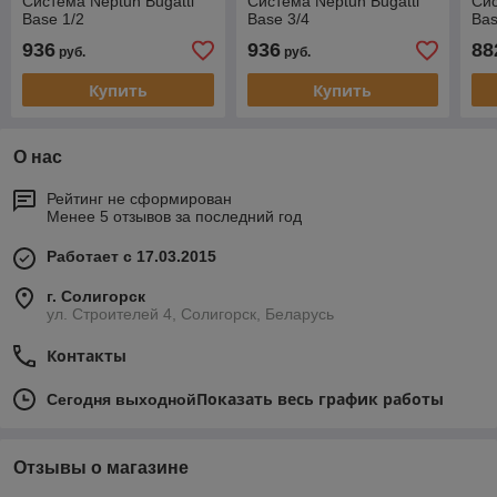
Система Neptun Bugatti
Система Neptun Bugatti
Си
Base 1/2
Base 3/4
Bas
936
936
88
руб.
руб.
Купить
Купить
О нас
Рейтинг не сформирован
Менее 5 отзывов за последний год
Работает с 17.03.2015
г. Солигорск
ул. Строителей 4, Солигорск, Беларусь
Контакты
Показать весь график работы
Сегодня выходной
Отзывы о магазине