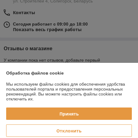
ул. Строителей 4, Солигорск, Беларусь
Контакты
Сегодня работает с 09:00 до 18:00
Показать весь график работы
Отзывы о магазине
У компании пока нет отзывов, добавьте первый
Обработка файлов cookie
О нас
Мы используем файлы cookies для обеспечения удобства
пользователей портала и предоставления персональных
Контакты
рекомендаций.
Вы можете настроить файлы cookies или
отключить их.
Доставка и оплата
Принять
График работы
Отклонить
Полная версия сайта