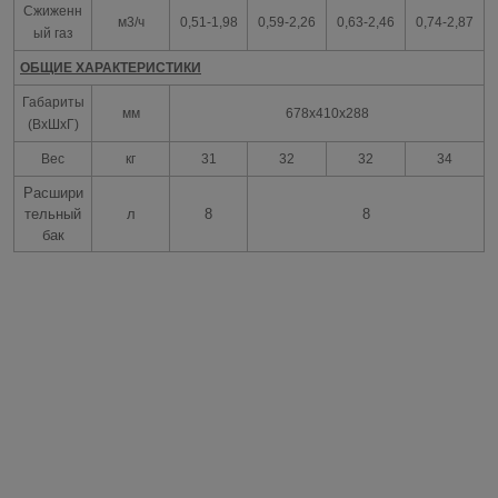
Сжиженн
м3/ч
0,51-1,98
0,59-2,26
0,63-2,46
0,74-2,87
ый газ
ОБЩИЕ ХАРАКТЕРИСТИКИ
Габариты
мм
678x410x288
(ВxШxГ)
Вес
кг
31
32
32
34
Расшири
тельный
л
8
8
бак