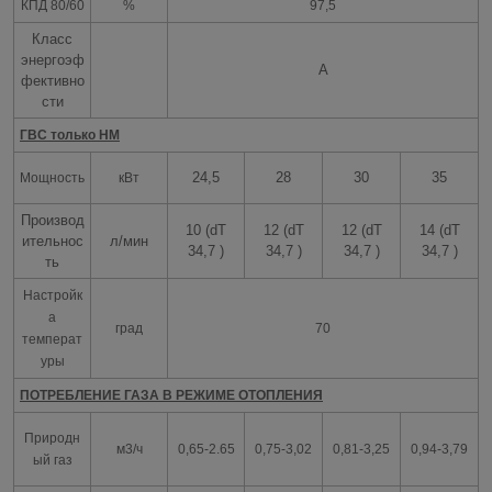
КПД 80/60
%
97,5
Класс
энергоэф
А
фективно
сти
ГВС только HM
24,5
28
30
35
Мощность
кВт
Производ
10 (dT
12 (dT
12 (dT
14 (dT
ительнос
л/мин
34,7 )
34,7 )
34,7 )
34,7 )
ть
Настройк
а
град
70
температ
уры
ПОТРЕБЛЕНИЕ ГАЗА В РЕЖИМЕ ОТОПЛЕНИЯ
Природн
м3/ч
0,65-2.65
0,75-3,02
0,81-3,25
0,94-3,79
ый газ