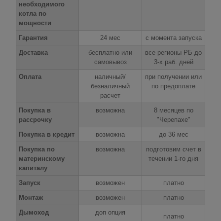
необходимого
котла по
мощности
Гарантия
24 мес
с момента запуска
Доставка
бесплатно или
все регионы РБ до
самовывоз
3-х раб. дней
Оплата
наличный/
при получении или
безналичный
по предоплате
расчет
Покупка в
возможна
8 месяцев по
рассрочку
"Черепахе"
Покупка в кредит
возможна
до 36 мес
Покупка по
возможна
подготовим счет в
материнскому
течении 1-го дня
капиталу
Запуск
возможен
платно
Монтаж
возможен
платно
Дымоход
доп опция
платно