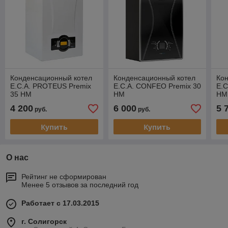
Конденсационный котел
Конденсационный котел
Ко
E.C.A. PROTEUS Premix
E.C.A. CONFEO Premix 30
E.C
35 HM
HM
HM
4 200
6 000
5 
руб.
руб.
Купить
Купить
О нас
Рейтинг не сформирован
Менее 5 отзывов за последний год
Работает с 17.03.2015
г. Солигорск