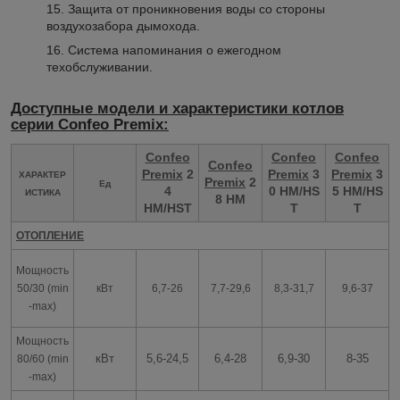
15. Защита от проникновения воды со стороны
воздухозабора дымохода.
16. Система напоминания о ежегодном
техобслуживании.
Доступные модели и характеристики котлов
серии Confeo Premix:
Confeo
Confeo
Confeo
Confeo
Premix
2
Premix
3
Premix
3
ХАРАКТЕР
Premix
2
Ед
4
0 HM/HS
5 HM/HS
ИСТИКА
8 HM
HM/HST
T
T
ОТОПЛЕНИЕ
Мощность
50/30 (min
кВт
6,7-26
7,7-29,6
8,3-31,7
9,6-37
-max)
Мощность
кВт
5,6-24,5
6,4-28
6,9-30
8-35
80/60 (min
-max)